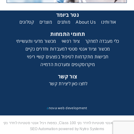
גטר ביומד
אודותינו
About Us
מותגים
מוצרים
קטלוגים
תחומי התמחות
כלי מעבדה למחקר
ציוד רפואי
מכשור מדעי ותעשייתי
מכשור וציוד אנטי סטטי למעבדות וחדרים נקיים
חבישות מתקדמות לטיפול בפצעים קשיי ריפוי
מיקרוסקופים ומערכות הדמייה
צור קשר
לחצו כאן ליצירת קשר
a
nova web development
כפפות ויניל אנטי סטטיות לחדר נקי Class 100, כפפות ויניל אנטי סטטיות לחדר נקי
SEO Automation powered by Nytro Systems