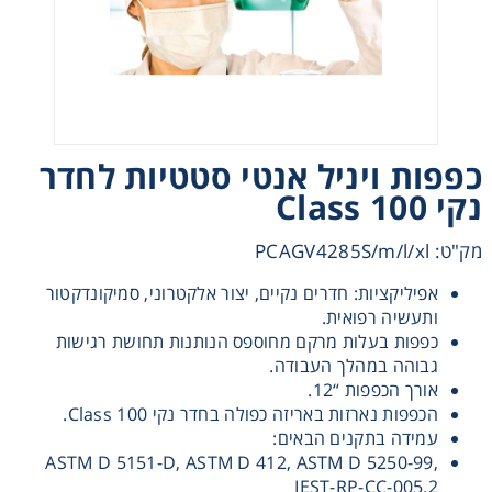
Heating
Instrumentation
Microscopy
כפפות ויניל אנטי סטטיות לחדר
נקי Class 100
Pumps
מק"ט: PCAGV4285S/m/l/xl
Sample Preparation
אפיליקציות: חדרים נקיים, יצור אלקטרוני, סמיקונדקטור
ותעשיה רפואית.
כפפות בעלות מרקם מחוספס הנותנות תחושת רגישות
Shaking & Stirring
גבוהה במהלך העבודה.
אורך הכפפות “12.
Storage
הכפפות נארזות באריזה כפולה בחדר נקי Class 100.
עמידה בתקנים הבאים:
ASTM D 5151-D, ASTM D 412, ASTM D 5250-99,
Thermometry
IEST-RP-CC-005.2