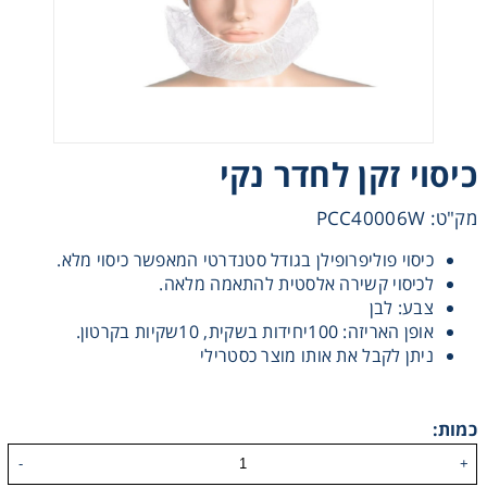
Heating
Instrumentation
Microscopy
כיסוי זקן לחדר נקי
Pumps
מק"ט: PCC40006W
כיסוי פוליפרופילן בגודל סטנדרטי המאפשר כיסוי מלא.
Sample Preparation
לכיסוי קשירה אלסטית להתאמה מלאה.
צבע: לבן
אופן האריזה: 100יחידות בשקית, 10שקיות בקרטון.
Shaking & Stirring
ניתן לקבל את אותו מוצר כסטרילי
Storage
כמות:
Thermometry
-
+