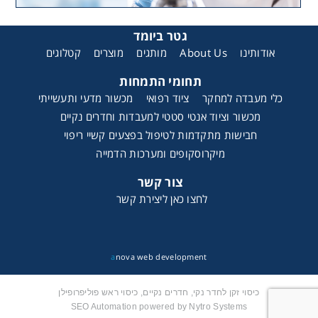
גטר ביומד
אודותינו
About Us
מותגים
מוצרים
קטלוגים
תחומי התמחות
כלי מעבדה למחקר
ציוד רפואי
מכשור מדעי ותעשייתי
מכשור וציוד אנטי סטטי למעבדות וחדרים נקיים
חבישות מתקדמות לטיפול בפצעים קשיי ריפוי
מיקרוסקופים ומערכות הדמייה
צור קשר
לחצו כאן ליצירת קשר
a
nova web development
כיסוי זקן לחדר נקי, חדרים נקיים, כיסוי ראש פוליפרופילן
SEO Automation powered by Nytro Systems