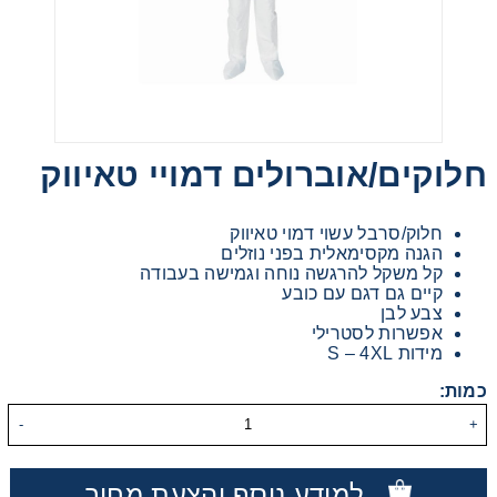
Heating
Instrumentation
חלוקים/אוברולים דמויי טאיווק
Microscopy
חלוק/סרבל עשוי דמוי טאיווק
Pumps
הגנה מקסימאלית בפני נוזלים
קל משקל להרגשה נוחה וגמישה בעבודה
קיים גם דגם עם כובע
Sample Preparation
צבע לבן
אפשרות לסטרילי
מידות S – 4XL
Shaking & Stirring
כמות:
-
+
Storage
Thermometry
למידע נוסף והצעת מחיר