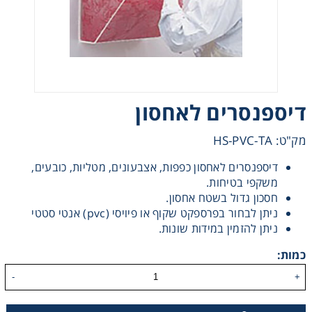
Heating
Instrumentation
Microscopy
דיספנסרים לאחסון
Pumps
מק"ט: HS-PVC-TA
דיספנסרים לאחסון כפפות, אצבעונים, מטליות, כובעים,
Sample Preparation
משקפי בטיחות.
חסכון גדול בשטח אחסון.
ניתן לבחור בפרספקט שקוף או פיויסי (pvc) אנטי סטטי
Shaking & Stirring
ניתן להזמין במידות שונות.
כמות:
Storage
-
+
Thermometry