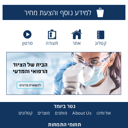
Washing
למידע נוסף והצעת מחיר
Chromatography
Lab Essentials
קטלוג
אתר
תעודה
סרטון
Filtration
Glassware
Liquid Handling
Plasticware
גטר ביומד
אודותינו
About Us
מותגים
מוצרים
קטלוגים
Reagents & Kits
תחומי התמחות