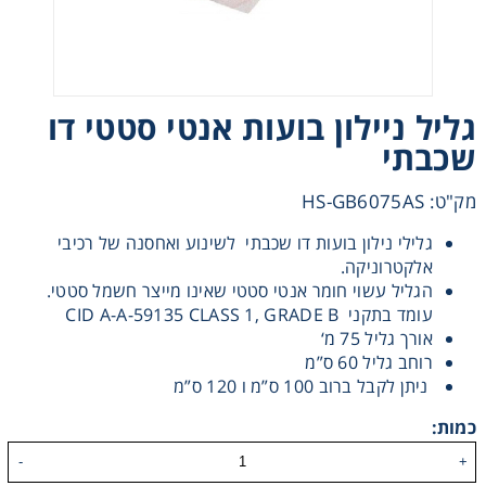
Heating
Instrumentation
גליל ניילון בועות אנטי סטטי דו
שכבתי
Microscopy
מק"ט: HS-GB6075AS
Pumps
גלילי נילון בועות דו שכבתי לשינוע ואחסנה של רכיבי
אלקטרוניקה
.
Sample Preparation
הגליל עשוי חומר אנטי סטטי שאינו מייצר חשמל סטטי
.
עומד בתקני
CID A-A-59135 CLASS 1, GRADE B
Shaking & Stirring
אורך גליל 75 מ
‘
רוחב גליל 60 ס”מ
ניתן לקבל ברוב 100 ס”מ ו 120 ס”מ
Storage
כמות:
Thermometry
-
+