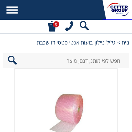
0
בית
>
גליל ניילון בועות אנטי סטטי דו שכבתי
Error:
Contact form not found.
מעונין לקבל הצעת מחיר או מידע עבור:
Centrifuges
Chromatography
Concentration
Cooling