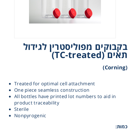
Heating
Instrumentation
Microscopy
בקבוקים מפוליסטרין לגידול
תאים (TC-treated)
Pumps
(Corning)
Sample Preparation
Treated for optimal cell attachment
One piece seamless construction
Shaking & Stirring
All bottles have printed lot numbers to aid in
product traceability
Storage
Sterile
Nonpyrogenic
Thermometry
כמות: