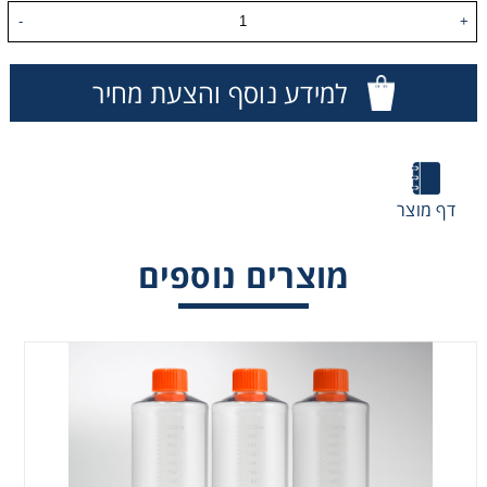
-
+
Washing
למידע נוסף והצעת מחיר
Chromatography
Lab Essentials
דף מוצר
Filtration
מוצרים נוספים
Glassware
Liquid Handling
בקבורים מפוליסטרין
לגידול תאים
(Corning
Plasticware
CellBIND)
Reagents & Kits