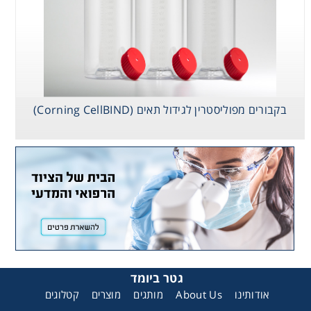
Consumables
Safety
Chemicals
בקבורים מפוליסטרין לגידול תאים (Corning CellBIND)
גטר ביומד
קטלוגים
מוצרים
מותגים
About Us
אודותינו