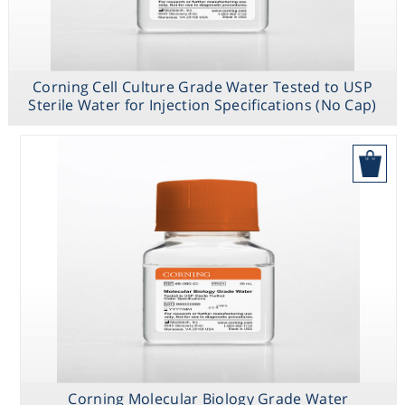
Washing
Chromatography
Corning Cell Culture Grade Water Tested to USP
Sterile Water for Injection Specifications (No Cap)
Lab Essentials
בקש הצעת מחיר
Filtration
Corning
Corning Cell
Molecular
Culture Grade
Glassware
Biology Grade
Water Tested to
Water
USP Sterile
Water for
Liquid Handling
Injection
Specifications
(No Cap)
Plasticware
Reagents & Kits
Corning Molecular Biology Grade Water