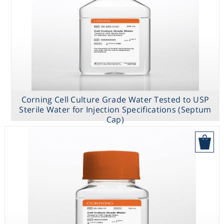
Heating
Instrumentation
Microscopy
Corning Cell Culture Grade Water Tested to USP
Pumps
Sterile Water for Injection Specifications (Septum
Cap)
Sample Preparation
בקש הצעת מחיר
Shaking & Stirring
Storage
Thermometry