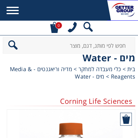
0
Error:
Contact form not found.
מים - Water
מעונין לקבל הצעת מחיר או מידע עבור:
מדיה וריאגנטים - Media &
>
כלי מעבדה למחקר
>
בית
מים - Water
>
Reagents
Centrifuges
Chromatography
Corning Life Sciences
Concentration
בקש הצעת מחיר
Cooling