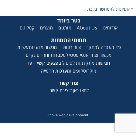
*התמונות להמחשה בלבד.
Heating
גטר ביומד
Instrumentation
קטלוגים
מוצרים
מותגים
About Us
אודותינו
תחומי התמחות
Microscopy
כלי מעבדה למחקר
ציוד רפואי
מכשור מדעי ותעשייתי
מכשור וציוד אנטי סטטי למעבדות וחדרים נקיים
Pumps
חבישות מתקדמות לטיפול בפצעים קשיי ריפוי
מיקרוסקופים ומערכות הדמייה
Sample Preparation
צור קשר
לחצו כאן ליצירת קשר
Shaking & Stirring
Storage
a
nova web development
Thermometry