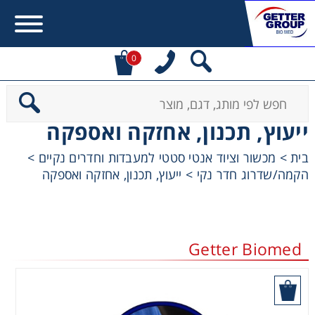
0
Error:
Contact form not found.
ייעוץ, תכנון, אחזקה ואספקה
מעונין לקבל הצעת מחיר או מידע עבור:
בית
>
מכשור וציוד אנטי סטטי למעבדות וחדרים נקיים
>
הקמה/שדרוג חדר נקי
>
ייעוץ, תכנון, אחזקה ואספקה
Centrifuges
Chromatography
Getter Biomed
Concentration
בקש הצעת מחיר
Cooling