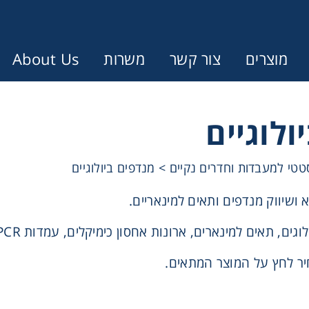
מוצרים
צור קשר
משרות
About Us
Error:
Contact form not found.
ולוגיים
ונין לקבל הצעת מחיר או מידע עבור
סטטי למעבדות וחדרים נקיים
>
מנדפים ביולוגיים
 ושיווק מנדפים ותאים למינאריים.
Cen
ים, תאים למינארים, ארונות אחסון כימיקלים, עמדות PCR ועוד.
Chromat
ר לחץ על המוצר המתאים.
Concen