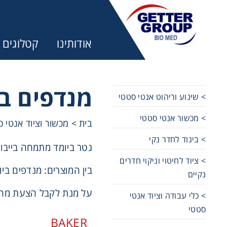
אודותינו
קטלוגים
מנדפים בי
> שינוע וריהוט אנטי סטטי
> מכשור אנטי סטטי
מע
בית
>
מכשור וציוד אנטי 
> ביגוד לחדר נקי
גטר ביומד מתמחה בייבוא
trifuges
> ציוד לחיטוי וניקוי חדרים
בין המוצרים: מנדפים ביולוג
נקיים
ography
על מנת לקבל הצעת מחי
> כלי עבודה וציוד אנטי
סטטי
tration
BAKER