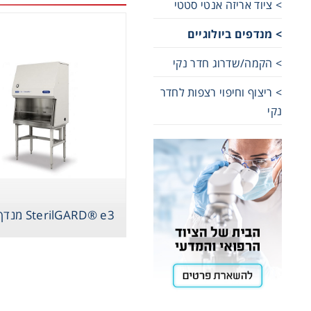
> ציוד אריזה אנטי סטטי
Cooling
> מנדפים ביולוגיים
> הקמה/שדרוג חדר נקי
Heating
> ריצוף וחיפוי רצפות לחדר
נקי
ntation
 AUTO
roscopy
SterilGARD® e3 מנדף ביולוגי
Pumps
aration
Stirring
otemp