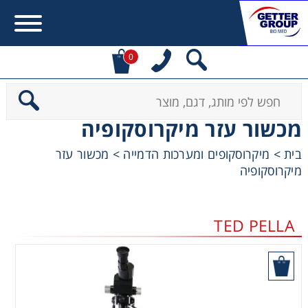
0
Error:
Contact form not found.
מכשור עזר מיקרוסקופיה
מעונין לקבל הצעת מחיר או מידע עבור:
מכשור עזר
>
מיקרוסקופים ומערכות הדמייה
>
בית
מיקרוסקופיה
Centrifuges
Chromatography
TED PELLA
Concentration
בקש הצעת מחיר
Cooling