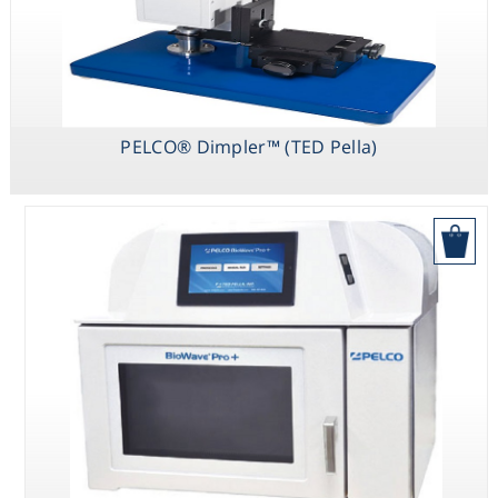
PELCO® Dimpler™ (TED Pella)
בקש הצעת מחיר