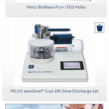
Pelco BioWave Pro+ (TED Pella)
בקש הצעת מחיר
PELCO easiGlow™ Cryo-EM Glow Discharge Set