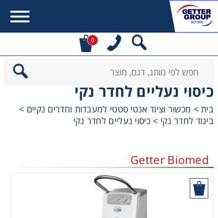
0
Error:
Contact form not found.
כיסוי נעליים לחדר נקי
מעונין לקבל הצעת מחיר או מידע עבור:
בית
>
מכשור וציוד אנטי סטטי למעבדות וחדרים נקיים
>
ביגוד לחדר נקי
>
כיסוי נעליים לחדר נקי
Centrifuges
Chromatography
Getter Biomed
Concentration
בקש הצעת מחיר
Cooling