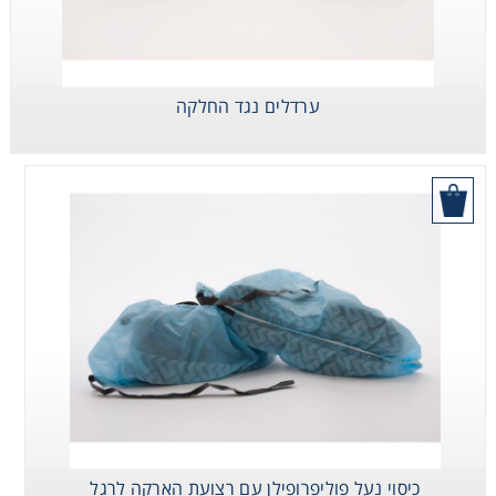
Washing
Chromatography
ערדלים נגד החלקה
Lab Essentials
בקש הצעת מחיר
Filtration
Glassware
Liquid Handling
Plasticware
Reagents & Kits
כיסוי נעל פוליפרופילן עם רצועת הארקה לרגל