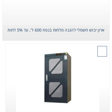
Washing
Chromatography
ארון יבוש חשמלי להגנה מלחות בנפח 600 ל', עד 5% לחות
Lab Essentials
Filtration
בקש הצעת מחיר
Glassware
Liquid Handling
Plasticware
Reagents & Kits