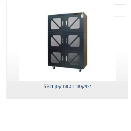
בקש הצעת מחיר
דסיקטור בטווח קטן מ5%
בקש הצעת מחיר