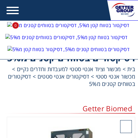
0
Error:
Contact form not found.
דסיקטורים בטווחים קטנים מ5%
מעונין לקבל הצעת מחיר או מידע עבור:
בית
>
מכשור וציוד אנטי סטטי למעבדות וחדרים נקיים
>
מכשור אנטי סטטי
>
דסיקטורים אנטי סטטים
>
דסיקטורים
Centrifuges
בטווחים קטנים מ5%
Chromatography
Getter Biomed
Concentration
בקש הצעת מחיר
Cooling