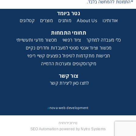
*התמונות להמחשה בלבד.
Washing
גטר ביומד
אודותינו
About Us
מותגים
מוצרים
קטלוגים
Chromatography
תחומי התמחות
כלי מעבדה למחקר
ציוד רפואי
מכשור מדעי ותעשייתי
Lab Essentials
מכשור וציוד אנטי סטטי למעבדות וחדרים נקיים
חבישות מתקדמות לטיפול בפצעים קשיי ריפוי
Filtration
מיקרוסקופים ומערכות הדמייה
צור קשר
Glassware
לחצו כאן ליצירת קשר
Liquid Handling
a
nova web development
Plasticware
נוירוכירורגיה
Reagents & Kits
SEO Automation powered by Nytro Systems