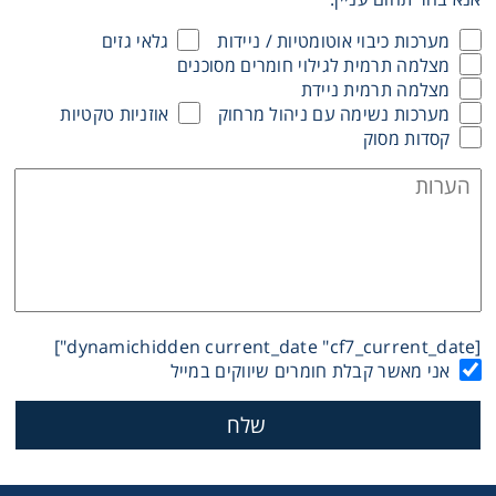
Washing
מערכות כיבוי אוטומטיות / ניידות
גלאי גזים
מצלמה תרמית לגילוי חומרים מסוכנים
מצלמה תרמית ניידת
Chromatography
מערכות נשימה עם ניהול מרחוק
אוזניות טקטיות
קסדות מסוק
Lab Essentials
Filtration
Glassware
Liquid Handling
[dynamichidden current_date "cf7_current_date"]
אני מאשר קבלת חומרים שיווקים במייל
Plasticware
Reagents & Kits