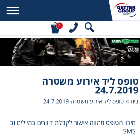
0
Error:
Contact form not found.
מעונין לקבל הצעת מחיר או מידע עבור:
טופס ליד אירוע משטרה
Centrifuges
24.7.2019
Chromatography
בית
>
טופס ליד אירוע משטרה 24.7.2019
Concentration
מילוי הטופס מהווה אישור לקבלת דיוורים במיילים וב
SMS
Cooling