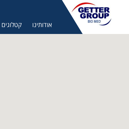
אודותינו
קטלוגים
מ:
trifuges
ography
tration