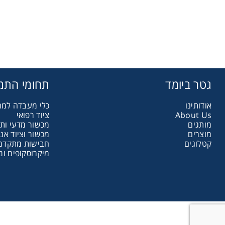
assware
Handling
sticware
גטר ביומד
תחומי התמ
s & Kits
אודותינו
כלי מעבדה למ
ציוד רפואי
About Us
מותגים
מכשור מדעי ות
מוצרים
מכשור וציוד אנ
umables
קטלוגים
חבישות מתקדמות
מיקרוסקופים ומ
Safety
emicals