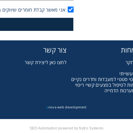
Gl
אני מאשר קבלת חומרים שיווקים ב
Liquid 
Pla
חות
צור קשר
Reagent
חקר
לחצו כאן ליצירת קשר
עשייתי
טי סטטי למעבדות וחדרים נקיים
Cons
 לטיפול בפצעים קשיי ריפוי
ערכות הדמייה
a
nova web development
Ch
SEO Automation powered by Nytro Systems