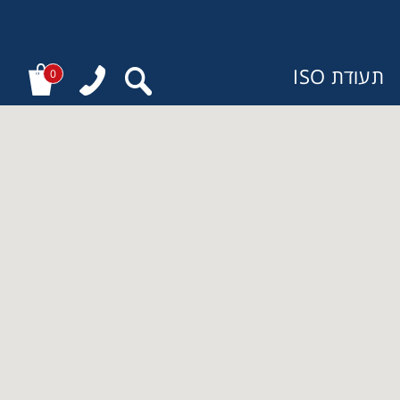
תעודת ISO
0
ר