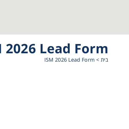
Cooling
Heating
 2026 Lead Form
ntation
ISM 2026 Lead Form
>
בית
roscopy
Pumps
aration
Stirring