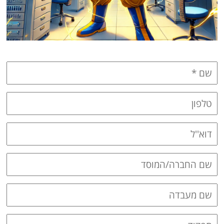
Washing
Chromatography
Lab Essentials
Filtration
Glassware
Liquid Handling
Plasticware
Reagents & Kits