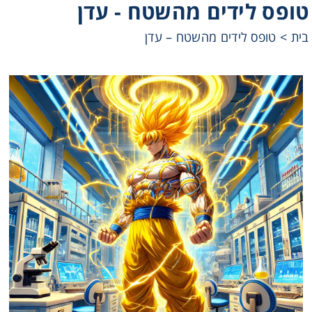
טופס לידים מהשטח - עדן
Heating
טופס לידים מהשטח – עדן
>
בית
Instrumentation
Microscopy
Pumps
Sample Preparation
Shaking & Stirring
Storage
Thermometry