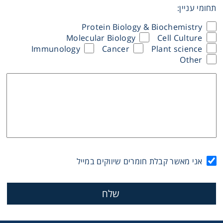
תחומי עניין:
Washing
Protein Biology & Biochemistry
Molecular Biology
Cell Culture
Chromatography
Immunology
Cancer
Plant science
Other
Lab Essentials
Filtration
Glassware
Liquid Handling
אני מאשר קבלת חומרים שיווקים במייל
Plasticware
Reagents & Kits