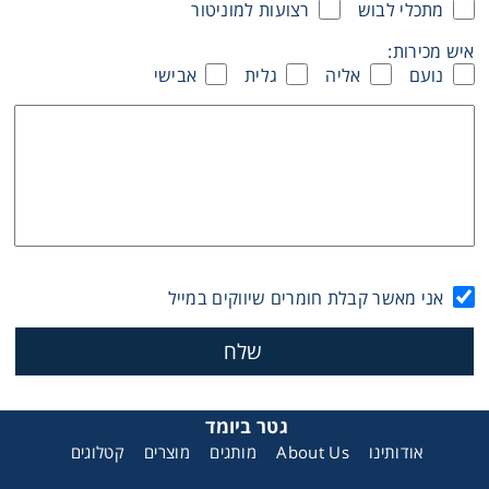
מתכלי לבוש
רצועות למוניטור
Washing
איש מכירות:
נועם
אליה
גלית
אבישי
Chromatography
Lab Essentials
Filtration
Glassware
אני מאשר קבלת חומרים שיווקים במייל
Liquid Handling
Plasticware
גטר ביומד
אודותינו
About Us
מותגים
מוצרים
קטלוגים
Reagents & Kits