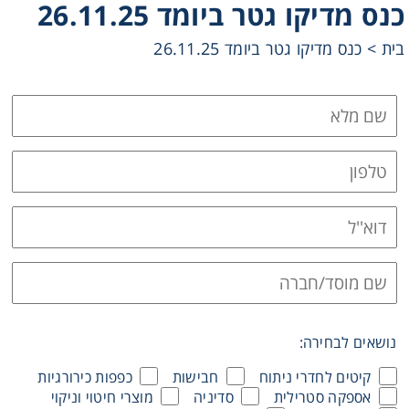
כנס מדיקו גטר ביומד 26.11.25
Heating
בית
>
כנס מדיקו גטר ביומד 26.11.25
Instrumentation
Microscopy
Pumps
Sample Preparation
Shaking & Stirring
Storage
נושאים לבחירה:
קיטים לחדרי ניתוח
חבישות
כפפות כירורגיות
Thermometry
אספקה סטרילית
סדיניה
מוצרי חיטוי וניקוי