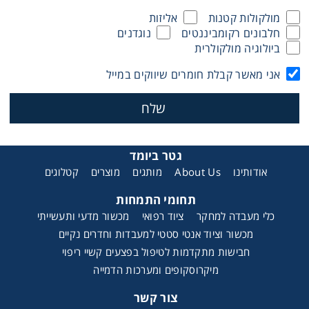
מולקולות קטנות
אליזות
Washing
חלבונים רקומביננטים
נוגדנים
ביולוגיה מולקולרית
Chromatography
אני מאשר קבלת חומרים שיווקים במייל
Lab Essentials
Filtration
גטר ביומד
אודותינו
About Us
מותגים
מוצרים
קטלוגים
Glassware
תחומי התמחות
Liquid Handling
כלי מעבדה למחקר
ציוד רפואי
מכשור מדעי ותעשייתי
מכשור וציוד אנטי סטטי למעבדות וחדרים נקיים
חבישות מתקדמות לטיפול בפצעים קשיי ריפוי
Plasticware
מיקרוסקופים ומערכות הדמייה
Reagents & Kits
צור קשר