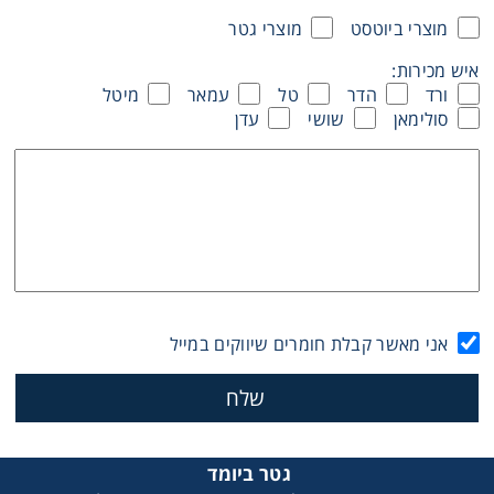
מוצרי ביוטסט
מוצרי גטר
Washing
איש מכירות:
ורד
הדר
טל
עמאר
מיטל
Chromatography
סולימאן
שושי
עדן
Lab Essentials
Filtration
Glassware
Liquid Handling
אני מאשר קבלת חומרים שיווקים במייל
Plasticware
Reagents & Kits
גטר ביומד