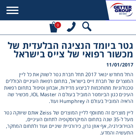
0
גטר ביומד הנציגה הבלעדית של
Error:
Contact form not found.
מכשור רפואי של צייס בישראל
מעונין לקבל הצעת מחיר או מידע עבור:
11/01/2017
החל מחודש ינואר 2017 תחל חברת גטר לשווק את כל ליין
Centrifuges
המוצרים של חברת זייס בישראל, בתחום רפואת העיניים הכוללים
טכנולוגיות מתוחכמות לביצוע מדידות, אבחון וטיפול בתחום רפואת
העינים כגון הביומטר המוביל בעולם ה IOL Master, מכשיר שה
Chromatography
הראיה המוביל בעולם ה Humphrey ועוד.
Concentration
ליין מוצרים זה מתווסף לליין המוצרים של Zeiss אותם שיווקה גטר
מעל ל-35 שנה בתחום המיקרוסקופיה לתחום העיניים,
הנוירוכירגיה, אף אוזן גרון, כירורגיית שיניים ועוד ולתחום המחקר,
Cooling
התעשיה והמדע.