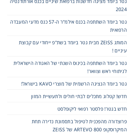
גטר ביומד מציגה חדשנות ברפואת שיניים בכנס אורתודנטיה
2024
Consumables
גטר ביומד השתתפה בכנס אילמ"ר ה-57 כנס מדעי המעבדה
Safety
הרפואית
המותג ZEISS מבית גטר ביומד בשת"פ ייחודי עם קבוצת
Chemicals
עיניים !
גטר ביומד השתתפה בכינוס השנתי של האגודה הישראלית
לניתוחי ראש וצוואר!
גטר ביומד הנציגה הרשמית של מוצרי KAVO בישראל!
חדש! קטלוג מתכלים לבתי חולים ולתעשיית המזון
חדש בגטר! פלסטר רפואי ליקופלסט
פרוצדורה מהפכנית לטיפול בתסמונת נדירה תחת
המיקרוסקופ 800 ARTEVO של ZEISS