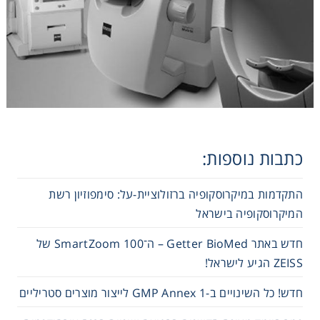
Washing
Chromatography
Lab Essentials
Filtration
כתבות נוספות:
Glassware
התקדמות במיקרוסקופיה ברזולוציית-על: סימפוזיון רשת
המיקרוסקופיה בישראל
Liquid Handling
חדש באתר Getter BioMed – ה־SmartZoom 100 של
Plasticware
ZEISS הגיע לישראל!
חדש! כל השינויים ב-GMP Annex 1 לייצור מוצרים סטריליים
Reagents & Kits