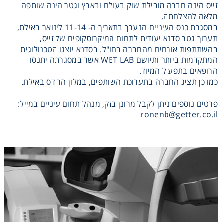
זייס הינה חברה מובילת שוק בעולם ובארץ וגטר הינה שותפה
Heating
מלאה להצלחתה.
במסגרת כנס העיניים הנערך בתאריך ה- 11-14 לינואר באילת,
תערוך גטר סדנא יעודית לתחום המיקרוסקופים של זייס,
Instrumentation
בהשתתפות אורחים מהחברה בחו"ל. בסדנא יוצגו הטכנולוגית
המתקדמות ביותר ותיושם WET LAB אשר במסגרתה יתנסו
הרופאים בתפעול המיוד.
Microscopy
כמו כן תציג החברה בתערוכת השותפים, במלון הרודס באילת.
Pumps
פרטים נוספים ניתן לקבל מרונן בזק, מנהל תחום עיניים במייל:
ronenb@getter.co.il
Sample Preparation
Shaking & Stirring
Storage
Thermometry