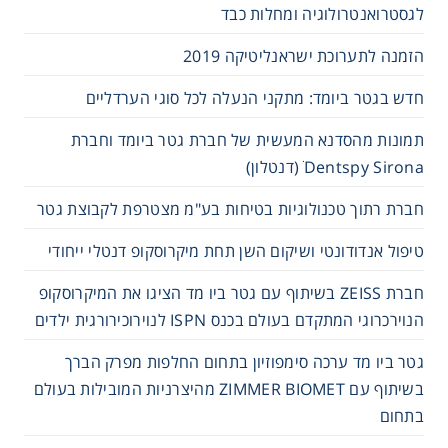
לגסטרואנטרולוגיה ומחלות כבד
הזמנה לתערוכת ישראנליטיקה 2019
חדש בגטר ביומד: מתקני הנעלה לכל סוגי הערדליים
תמונות מהסדנא המעשית של חברת גטר ביומד וחברת
Dentspy Sirona ׁ(דנטלון)
חברת רתוך טכנולוגיות בטיחות בע"מ מצטרפת לקבוצת גטר
טיפול אנדודונטי ושיקום השן תחת מיקרוסקופ דנטלי ייחודי
חברת ZEISS בשיתוף עם גטר ביו מד הציגו את המיקרוסקופ
הנוירכרוגי המתקדם בעולם בכנס ISPN לנוירוכירורגית ילדים
גטר ביו מד ערכה סימפוזיון בתחום החלפות מפרק הברך
בשיתוף עם ZIMMER BIOMET מהיצרניות המובילות בעולם
בתחום