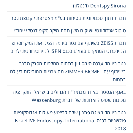
Dentspy Sirona ׁ(דנטלון)
חברת רתוך טכנולוגיות בטיחות בע"מ מצטרפת לקבוצת גטר
טיפול אנדודונטי ושיקום השן תחת מיקרוסקופ דנטלי ייחודי
חברת ZEISS בשיתוף עם גטר ביו מד הציגו את המיקרוסקופ
הנוירכרוגי המתקדם בעולם בכנס ISPN לנוירוכירורגית ילדים
גטר ביו מד ערכה סימפוזיון בתחום החלפות מפרק הברך
בשיתוף עם ZIMMER BIOMET מהיצרניות המובילות בעולם
בתחום
באגף הגסטרו באחד מבתיה"ח הגדולים בישראל הותקן ציוד
מכונות שטיפה וארונות של חברת Wassenburg
גטר ביו מד מציגה פתרון שלם לביצוע פעולות אנדוסקופיות
פולשניות בכנס IsraeLIVE Endoscopy- International
2018