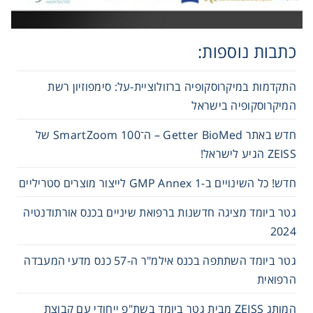
Consumables
כתבות נוספות:
Safety
התקדמות במיקרוסקופיה ברזולוציית-על: סימפוזיון רשת
Chemicals
המיקרוסקופיה בישראל
חדש באתר Getter BioMed – ה־SmartZoom 100 של
ZEISS הגיע לישראל!
חדש! כל השינויים ב-GMP Annex 1 לייצור מוצרים סטריליים
גטר ביומד מציגה חדשנות ברפואת שיניים בכנס אורתודנטיה
2024
גטר ביומד השתתפה בכנס אילמ"ר ה-57 כנס מדעי המעבדה
הרפואית
המותג ZEISS מבית גטר ביומד בשת"פ ייחודי עם קבוצת