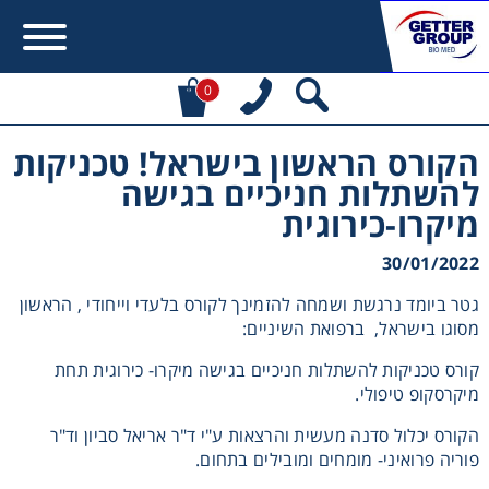
0
הקורס הראשון בישראל! טכניקות
Error:
Contact form not found.
להשתלות חניכיים בגישה
מיקרו-כירוגית
מעונין לקבל הצעת מחיר או מידע עבור:
30/01/2022
Centrifuges
גטר ביומד נרגשת ושמחה להזמינך לקורס בלעדי וייחודי , הראשון
מסוגו בישראל, ברפואת השיניים:
Chromatography
קורס טכניקות להשתלות חניכיים בגישה מיקרו- כירוגית תחת
מיקרסקופ טיפולי.
Concentration
הקורס יכלול סדנה מעשית והרצאות ע"י ד"ר אריאל סביון וד"ר
פוריה פרואיני- מומחים ומובילים בתחום.
Cooling