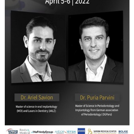
Washing
Chromatography
Lab Essentials
Filtration
Glassware
Liquid Handling
Plasticware
Reagents & Kits