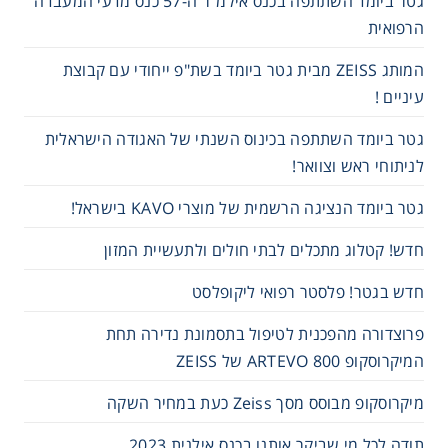
גטר ביומד השתתפה בכנס אילמ"ר ה-57 כנס מדעי המעבדה
הרפואית
המותג ZEISS מבית גטר ביומד בשת"פ ייחודי עם קבוצת
עיניים !
גטר ביומד השתתפה בכינוס השנתי של האגודה הישראלית
לניתוחי ראש וצוואר!
גטר ביומד הנציגה הרשמית של מוצרי KAVO בישראל!
חדש! קטלוג מתכלים לבתי חולים ולתעשיית המזון
חדש בגטר! פלסטר רפואי ליקופלסט
פרוצדורה מהפכנית לטיפול בתסמונת נדירה תחת
המיקרוסקופ 800 ARTEVO של ZEISS
מיקרוסקופ מבוסס מסך Zeiss כעת במחיר השקה
תודה לכל מי שביקר אותנו בכנס אילנית 2023