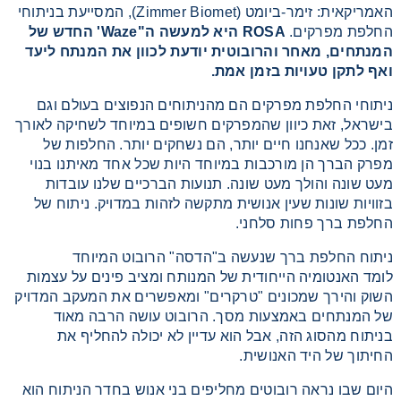
האמריקאית: זימר-ביומט (Zimmer Biomet), המסייעת בניתוחי
Heating
החלפת מפרקים.
ROSA
היא למעשה ה"
Waze
' החדש של
המנתחים, מאחר והרובוטית יודעת לכוון את המנתח ליעד
ואף לתקן טעויות בזמן אמת.
Instrumentation
ניתוחי החלפת מפרקים הם מהניתוחים הנפוצים בעולם וגם
בישראל, זאת כיוון שהמפרקים חשופים במיוחד לשחיקה לאורך
Microscopy
זמן. ככל שאנחנו חיים יותר, הם נשחקים יותר. החלפות של
מפרק הברך הן מורכבות במיוחד היות שכל אחד מאיתנו בנוי
Pumps
מעט שונה והולך מעט שונה. תנועות הברכיים שלנו עובדות
בזוויות שונות שעין אנושית מתקשה לזהות במדויק. ניתוח של
החלפת ברך פחות סלחני.
Sample Preparation
ניתוח החלפת ברך שנעשה ב"הדסה" הרובוט המיוחד
Shaking & Stirring
לומד האנטומיה הייחודית של המנותח ומציב פינים על עצמות
השוק והירך שמכונים "טרקרים" ומאפשרים את המעקב המדויק
של המנתחים באמצעות מסך. הרובוט עושה הרבה מאוד
Storage
בניתוח מהסוג הזה, אבל הוא עדיין לא יכולה להחליף את
החיתוך של היד האנושית.
Thermometry
היום שבו נראה רובוטים מחליפים בני אנוש בחדר הניתוח הוא