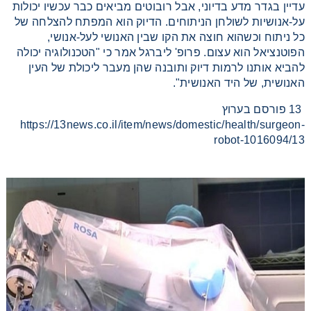
עדיין בגדר מדע בדיוני, אבל רובוטים מביאים כבר עכשיו יכולות
Washing
על-אנושיות לשולחן הניתוחים. הדיוק הוא המפתח להצלחה של
כל ניתוח וכשהוא חוצה את הקו שבין האנושי לעל-אנושי,
הפוטנציאל הוא עצום. פרופ' ליברגל אמר כי "הטכנולוגיה יכולה
Chromatography
להביא אותנו לרמות דיוק ותובנה שהן מעבר ליכולת של העין
האנושית, של היד האנושית".
Lab Essentials
13 פורסם בערוץ
https://13news.co.il/item/news/domestic/health/surgeon-
Filtration
robot-1016094/13
Glassware
Liquid Handling
Plasticware
Reagents & Kits