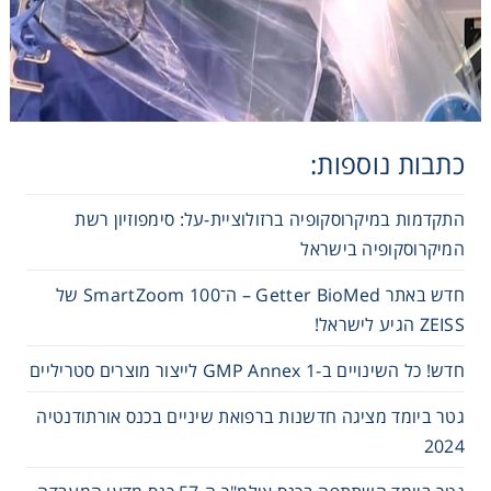
Consumables
Safety
Chemicals
כתבות נוספות:
התקדמות במיקרוסקופיה ברזולוציית-על: סימפוזיון רשת
המיקרוסקופיה בישראל
חדש באתר Getter BioMed – ה־SmartZoom 100 של
ZEISS הגיע לישראל!
חדש! כל השינויים ב-GMP Annex 1 לייצור מוצרים סטריליים
גטר ביומד מציגה חדשנות ברפואת שיניים בכנס אורתודנטיה
2024