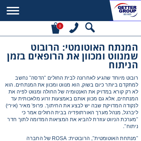
0
המנתח האוטומטי: הרובוט
Error:
Contact form not found.
שמנווט ומכוון את הרופאים בזמן
הניתוח
מעונין לקבל הצעת מחיר או מידע עבור:
רובוט מיוחד שהגיע לאחרונה לבית החולים "הדסה" נחשב
Centrifuges
למתקדם ביותר כיום בשוק, הוא מנווט ומכוון את המנתחים. הוא
לא רק קורא במדויק את האנטומיה של החולה ומנווט לפיה את
Chromatography
המנתחים, אלא גם מכוון אותם באמצעות זרוע מלאכותית עד
לנקודה המדויקת שבה יש לבצע את החיתוך. פרופ' מאיר (אירי)
ליברגל, מנהל מערך האורתופדיה בבית החולים אמר כי
Concentration
"מערכת הניווט עוזרת להביא את המציאות המדומה לתוך חדר
ניתוח".
Cooling
"מנתחת האוטומטית", הרובוטית: ROSA של החברה