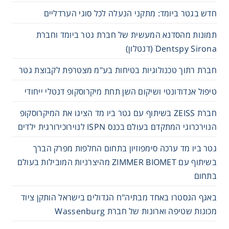
חדש בגטר ביומד: מתקני הנעלה לכל סוגי הערדליים
תמונות מהסדנא המעשית של חברת גטר ביומד וחברת
Dentspy Sirona ׁ(דנטלון)
חברת רתוך טכנולוגיות בטיחות בע"מ מצטרפת לקבוצת גטר
טיפול אנדודונטי ושיקום השן תחת מיקרוסקופ דנטלי ייחודי
חברת ZEISS בשיתוף עם גטר ביו מד הציגו את המיקרוסקופ
הנוירכרוגי המתקדם בעולם בכנס ISPN לנוירוכירורגית ילדים
גטר ביו מד ערכה סימפוזיון בתחום החלפות מפרק הברך
בשיתוף עם ZIMMER BIOMET מהיצרניות המובילות בעולם
בתחום
באגף הגסטרו באחד מבתיה"ח הגדולים בישראל הותקן ציוד
מכונות שטיפה וארונות של חברת Wassenburg