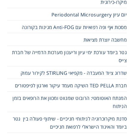
מיקרו-כירוגית
יום עיון Periodontal Microsurgery
מסכות אף ופה רפואיות עם Anti-FOG מגינות בקורונה
מחשבה יוצרת מציאות
גטר ביומד עורכת ימי עיון וריענון מערכות הדמייה של חברת
צייס
שדרוג ציוד המעבדה - מקפיאי STIRLING לקירור עמוק
חברת TED PELLA השיקה מעמד עיקור וארגון לפיפטורים
המנתח האוטומטי: הרובוט שמנווט ומכוון את הרופאים בזמן
הניתוח
סדנת מיקרוכרוגיה לניתוחי חניכיים - שיתוף פעולה בין גטר
ביומד והאיגוד הישראלי לרפואת חניכיים