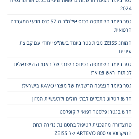
2024
Consumables
גטר ביומד השתתפה בכנס אילמ"ר ה-57 כנס מדעי המעבדה
Safety
הרפואית
המותג ZEISS מבית גטר ביומד בשת"פ ייחודי עם קבוצת
Chemicals
עיניים !
גטר ביומד השתתפה בכינוס השנתי של האגודה הישראלית
לניתוחי ראש וצוואר!
גטר ביומד הנציגה הרשמית של מוצרי KAVO בישראל!
חדש! קטלוג מתכלים לבתי חולים ולתעשיית המזון
חדש בגטר! פלסטר רפואי ליקופלסט
פרוצדורה מהפכנית לטיפול בתסמונת נדירה תחת
המיקרוסקופ 800 ARTEVO של ZEISS