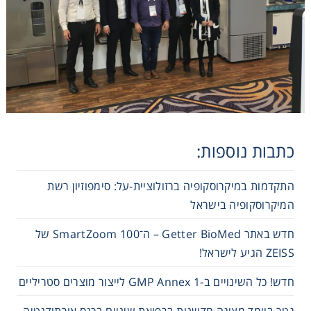
Washing
Chromatography
Lab Essentials
Filtration
כתבות נוספות:
Glassware
התקדמות במיקרוסקופיה ברזולוציית-על: סימפוזיון רשת
המיקרוסקופיה בישראל
Liquid Handling
חדש באתר Getter BioMed – ה־SmartZoom 100 של
ZEISS הגיע לישראל!
Plasticware
חדש! כל השינויים ב-GMP Annex 1 לייצור מוצרים סטריליים
Reagents & Kits
גטר ביומד מציגה חדשנות ברפואת שיניים בכנס אורתודנטיה