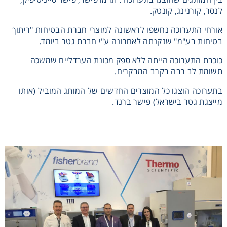
לנסר, קורנינג, קונטק.
Heating
אורחי התערוכה נחשפו לראשונה למוצרי חברת הבטיחות "ריתוך
בטיחות בע"מ" שנקנתה לאחרונה ע"י חברת גטר ביומד.
Instrumentation
כוכבת התערוכה הייתה ללא ספק מכונת הערדליים שמשכה
תשומת לב רבה בקרב המבקרים.
Microscopy
בתערוכה הוצגו כל המוצרים החדשים של המותג המוביל (אותו
Pumps
מייצגת גטר בישראל) פישר ברנד.
Sample Preparation
Shaking & Stirring
Storage
Thermometry