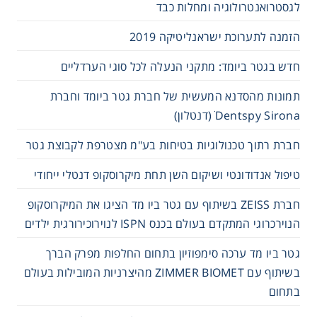
לגסטרואנטרולוגיה ומחלות כבד
הזמנה לתערוכת ישראנליטיקה 2019
חדש בגטר ביומד: מתקני הנעלה לכל סוגי הערדליים
תמונות מהסדנא המעשית של חברת גטר ביומד וחברת
Dentspy Sirona ׁ(דנטלון)
חברת רתוך טכנולוגיות בטיחות בע"מ מצטרפת לקבוצת גטר
טיפול אנדודונטי ושיקום השן תחת מיקרוסקופ דנטלי ייחודי
חברת ZEISS בשיתוף עם גטר ביו מד הציגו את המיקרוסקופ
הנוירכרוגי המתקדם בעולם בכנס ISPN לנוירוכירורגית ילדים
גטר ביו מד ערכה סימפוזיון בתחום החלפות מפרק הברך
בשיתוף עם ZIMMER BIOMET מהיצרניות המובילות בעולם
בתחום