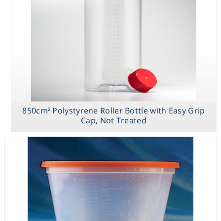
Consumables
Safety
Chemicals
850cm² Polystyrene Roller Bottle with Easy Grip
Cap, Not Treated
PET Media
250mL Flexible
850cm²
Bottles with
Polypropylene
Polystyrene
Leak-proof
Sample
Roller Bottle
Screw Cap
Container
with Easy Grip
Cap, Not Treated