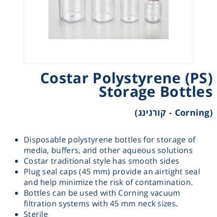
Heating
Instrumentation
Microscopy
Costar Polystyrene (PS)
Storage Bottles
Pumps
(Corning - קורנינג)
Sample Preparation
Disposable polystyrene bottles for storage of
media, buffers, and other aqueous solutions
Shaking & Stirring
Costar traditional style has smooth sides
Plug seal caps (45 mm) provide an airtight seal
Storage
and help minimize the risk of contamination.
Bottles can be used with Corning vacuum
filtration systems with 45 mm neck sizes.
Thermometry
Sterile