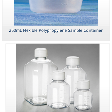
Reusable Plastic
250mL Flexible Polypropylene Sample Container
Wash Bottles,
Low Density
Polyethylene