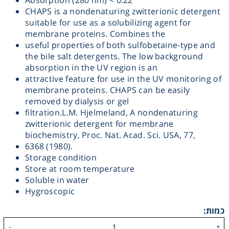
Absorption (280 nm) < 0.22
CHAPS is a nondenaturing zwitterionic detergent
Heating
suitable for use as a solubilizing agent for
membrane proteins. Combines the
Instrumentation
useful properties of both sulfobetaine-type and
the bile salt detergents. The low background
absorption in the UV region is an
Microscopy
attractive feature for use in the UV monitoring of
membrane proteins. CHAPS can be easily
removed by dialysis or gel
Pumps
filtration.L.M. Hjelmeland, A nondenaturing
zwitterionic detergent for membrane
Sample Preparation
biochemistry, Proc. Nat. Acad. Sci. USA, 77,
6368 (1980).
Storage condition
Shaking & Stirring
Store at room temperature
Soluble in water
Storage
Hygroscopic
כמות:
Thermometry
-
+