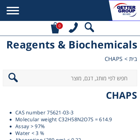
0
Reagents & Biochemicals
Error:
Contact form not found.
CHAPS
>
בית
מעונין לקבל הצעת מחיר או מידע עבור:
Centrifuges
CHAPS
Chromatography
CAS number 75621-03-3
Concentration
Molecular weight C32H58N2O7S = 614.9
Assay > 97%
Cooling
Water < 3 %