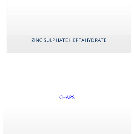
Consumables
Safety
ZINC SULPHATE HEPTAHYDRATE
Chemicals
X-PHOS P-
YEAST EXTRACT
ZINC SULPHATE
TOLUIDINE SALT
HEPTAHYDRATE
(BCIP P-
TOLUIDINE
SALT)
X-PHOS